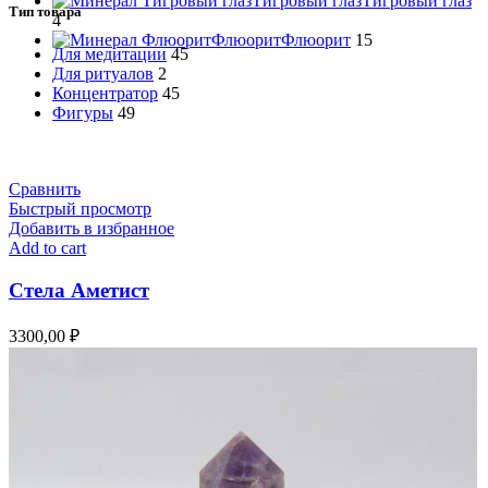
Тигровый глаз
Тигровый глаз
Тип товара
4
Флюорит
Флюорит
15
Для медитации
45
Для ритуалов
2
Концентратор
45
Фигуры
49
Сравнить
Быстрый просмотр
Добавить в избранное
Add to cart
Стела Аметист
3300,00
₽