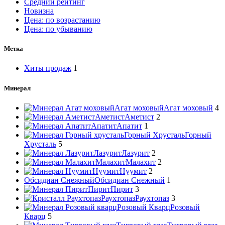
Средний рейтинг
Новизна
Цена: по возрастанию
Цена: по убыванию
Метка
Хиты продаж
1
Минерал
Агат моховый
Агат моховый
4
Аметист
Аметист
2
Апатит
Апатит
1
Горный Хрусталь
Горный
Хрусталь
5
Лазурит
Лазурит
2
Малахит
Малахит
2
Нуумит
Нуумит
2
Обсидиан Снежный
Обсидиан Снежный
1
Пирит
Пирит
3
Раухтопаз
Раухтопаз
3
Розовый Кварц
Розовый
Кварц
5