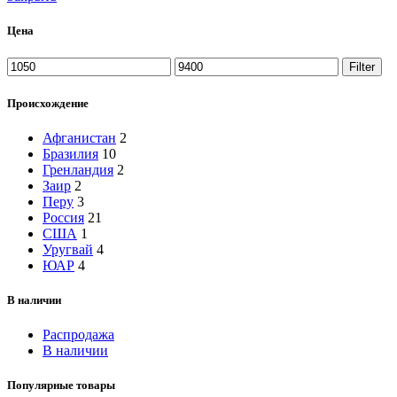
Цена
Min
Max
Filter
price
price
Происхождение
Афганистан
2
Бразилия
10
Гренландия
2
Заир
2
Перу
3
Россия
21
США
1
Уругвай
4
ЮАР
4
В наличии
Распродажа
В наличии
Популярные товары