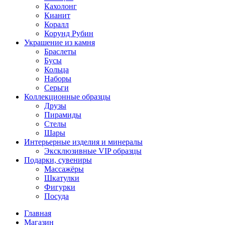
Кахолонг
Кианит
Коралл
Корунд Рубин
Украшение из камня
Браслеты
Бусы
Кольца
Наборы
Серьги
Коллекционные образцы
Друзы
Пирамиды
Стелы
Шары
Интерьерные изделия и минералы
Эксклюзивные VIP образцы
Подарки, сувениры
Массажёры
Шкатулки
Фигурки
Посуда
Главная
Магазин