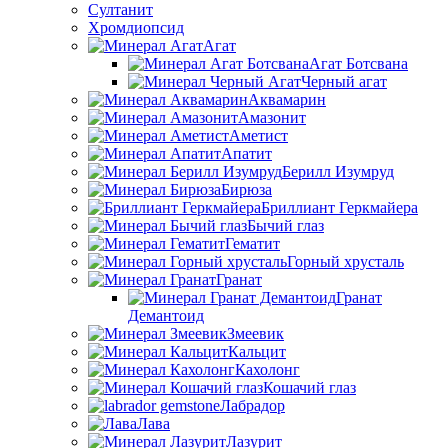
Султанит
Хромдиопсид
Агат
Агат Ботсвана
Черный агат
Аквамарин
Амазонит
Аметист
Апатит
Берилл Изумруд
Бирюза
Бриллиант Геркмайера
Бычий глаз
Гематит
Горный хрусталь
Гранат
Гранат
Демантоид
Змеевик
Кальцит
Кахолонг
Кошачий глаз
Лабрадор
Лава
Лазурит