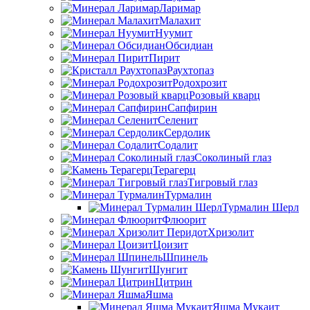
Ларимар
Малахит
Нуумит
Обсидиан
Пирит
Раухтопаз
Родохрозит
Розовый кварц
Сапфирин
Селенит
Сердолик
Содалит
Соколиный глаз
Терагерц
Тигровый глаз
Турмалин
Турмалин Шерл
Флюорит
Хризолит
Цоизит
Шпинель
Шунгит
Цитрин
Яшма
Яшма Мукаит