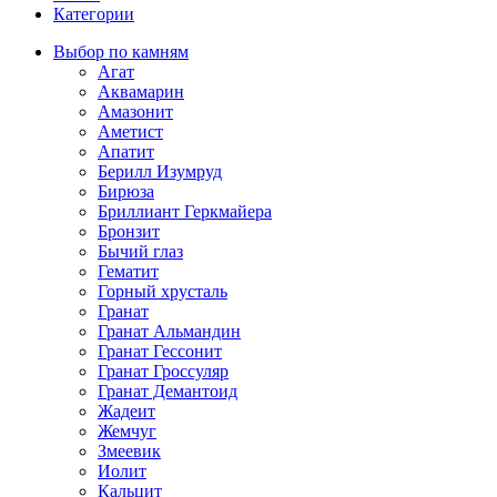
Категории
Выбор по камням
Агат
Аквамарин
Амазонит
Аметист
Апатит
Берилл Изумруд
Бирюза
Бриллиант Геркмайера
Бронзит
Бычий глаз
Гематит
Горный хрусталь
Гранат
Гранат Альмандин
Гранат Гессонит
Гранат Гроссуляр
Гранат Демантоид
Жадеит
Жемчуг
Змеевик
Иолит
Кальцит