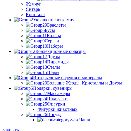
Жемчуг
Янтарь
Кристалл
Украшение из камня
Браслеты
Бусы
Кольца
Серьги
Наборы
Коллекционные образцы
Друзы
Пирамиды
Стелы
Шары
Интерьерные изделия и минералы
Большие Жеоды. Кристаллы и Друзы
Подарки, сувениры
Массажёры
Шкатулки
Фигурки
Фигурки животных
Посуда
Чаши
Закрыть