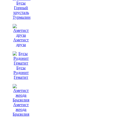
Бусы
Горный
хрусталь
Турмалин
Аметист
друза
Бусы
Родонит
Гематит
Аметист
жеода
Бразилия