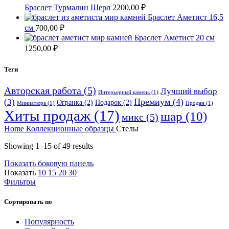
Браслет Турмалин Шерл
2200,00
₽
Браслет Аметист 16,5
см
700,00
₽
Браслет Аметист 20 см
1250,00
₽
Теги
Авторская работа
(5)
Лучший выбор
Интерьерный камень
(1)
Премиум
(4)
(3)
Огранка
(2)
Подарок
(2)
Миниатюра
(1)
Продан
(1)
Хиты продаж
(17)
шар
(10)
микс
(5)
Home
Коллекционные образцы
Стелы
Showing 1–15 of 49 results
Показать боковую панель
Показать
10
15
20
30
Фильтры
Сортировать по
Популярность