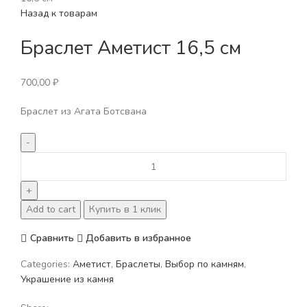
Назад к товарам
Браслет Аметист 16,5 см
700,00
₽
Браслет из Агата Ботсвана
Браслет
Аметист
16,5
см
Add to cart
Купить в 1 клик
quantity
Сравнить
Добавить в избранное
Categories:
Аметист
,
Браслеты
,
Выбор по камням
,
Украшение из камня