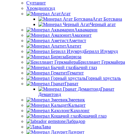
Султанит
Хромдиопсид
Агат
Агат Ботсвана
Черный агат
Аквамарин
Амазонит
Аметист
Апатит
Берилл Изумруд
Бирюза
Бриллиант Геркмайера
Бычий глаз
Гематит
Горный хрусталь
Гранат
Гранат
Демантоид
Змеевик
Кальцит
Кахолонг
Кошачий глаз
Лабрадор
Лава
Лазурит