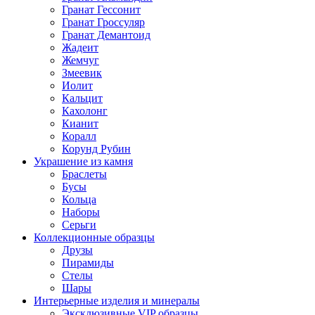
Гранат Гессонит
Гранат Гроссуляр
Гранат Демантоид
Жадеит
Жемчуг
Змеевик
Иолит
Кальцит
Кахолонг
Кианит
Коралл
Корунд Рубин
Украшение из камня
Браслеты
Бусы
Кольца
Наборы
Серьги
Коллекционные образцы
Друзы
Пирамиды
Стелы
Шары
Интерьерные изделия и минералы
Эксклюзивные VIP образцы