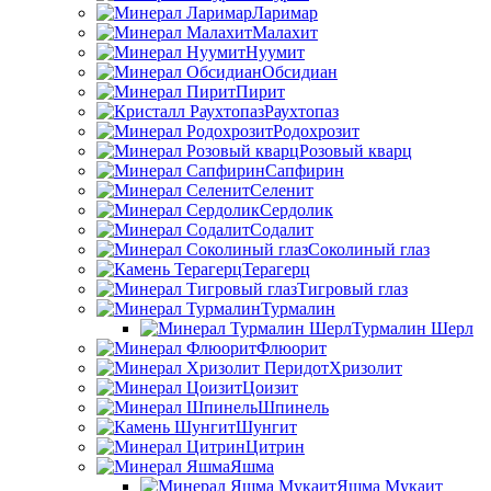
Ларимар
Малахит
Нуумит
Обсидиан
Пирит
Раухтопаз
Родохрозит
Розовый кварц
Сапфирин
Селенит
Сердолик
Содалит
Соколиный глаз
Терагерц
Тигровый глаз
Турмалин
Турмалин Шерл
Флюорит
Хризолит
Цоизит
Шпинель
Шунгит
Цитрин
Яшма
Яшма Мукаит