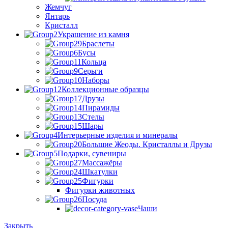
Жемчуг
Янтарь
Кристалл
Украшение из камня
Браслеты
Бусы
Кольца
Серьги
Наборы
Коллекционные образцы
Друзы
Пирамиды
Стелы
Шары
Интерьерные изделия и минералы
Большие Жеоды. Кристаллы и Друзы
Подарки, сувениры
Массажёры
Шкатулки
Фигурки
Фигурки животных
Посуда
Чаши
Закрыть