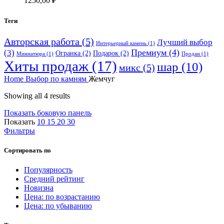
1250,00
₽
Теги
Авторская работа
(5)
Лучший выбор
Интерьерный камень
(1)
Премиум
(4)
(3)
Огранка
(2)
Подарок
(2)
Миниатюра
(1)
Продан
(1)
Хиты продаж
(17)
шар
(10)
микс
(5)
Home
Выбор по камням
Жемчуг
Showing all 4 results
Показать боковую панель
Показать
10
15
20
30
Фильтры
Сортировать по
Популярность
Средний рейтинг
Новизна
Цена: по возрастанию
Цена: по убыванию