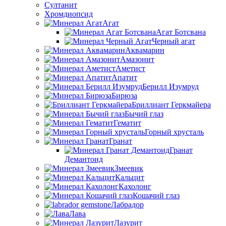
Султанит
Хромдиопсид
Агат
Агат Ботсвана
Черный агат
Аквамарин
Амазонит
Аметист
Апатит
Берилл Изумруд
Бирюза
Бриллиант Геркмайера
Бычий глаз
Гематит
Горный хрусталь
Гранат
Гранат
Демантоид
Змеевик
Кальцит
Кахолонг
Кошачий глаз
Лабрадор
Лава
Лазурит