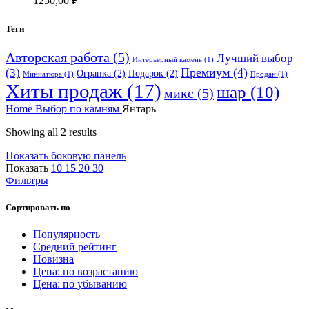
1250,00
₽
Теги
Авторская работа
(5)
Лучший выбор
Интерьерный камень
(1)
Премиум
(4)
(3)
Огранка
(2)
Подарок
(2)
Миниатюра
(1)
Продан
(1)
Хиты продаж
(17)
шар
(10)
микс
(5)
Home
Выбор по камням
Янтарь
Showing all 2 results
Показать боковую панель
Показать
10
15
20
30
Фильтры
Сортировать по
Популярность
Средний рейтинг
Новизна
Цена: по возрастанию
Цена: по убыванию