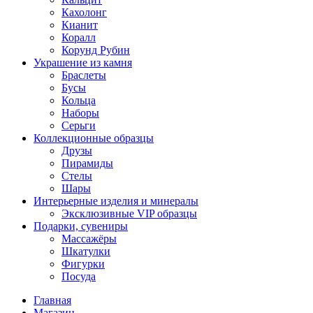
Кахолонг
Кианит
Коралл
Корунд Рубин
Украшение из камня
Браслеты
Бусы
Кольца
Наборы
Серьги
Коллекционные образцы
Друзы
Пирамиды
Стелы
Шары
Интерьерные изделия и минералы
Эксклюзивные VIP образцы
Подарки, сувениры
Массажёры
Шкатулки
Фигурки
Посуда
Главная
Магазин