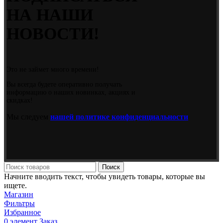
НА НАШИ
НОВОСТИ!
Это не займет много времени!
Вы всегда будете оперативно получать
информацию о наших новинках, акциях и
скидках!
Мы следуем
нашей политике конфиденциальности
Поиск
Начните вводить текст, чтобы увидеть товары, которые вы
ищете.
Магазин
Фильтры
Избранное
0
элемент
Заказ