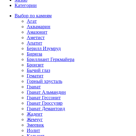
Категории
Выбор по камням
Агат
Аквамарин
Амазонит
Аметист
Апатит
Берилл Изумруд
Бирюза
Бриллиант Геркмайера
Бронзит
Бычий глаз
Гематит
Горный хрусталь
Гранат
Гранат Альмандин
Гранат Гессонит
Гранат Гроссуляр
Гранат Демантоид
Жадеит
Жемчуг
Змеевик
Иолит
Кальцит