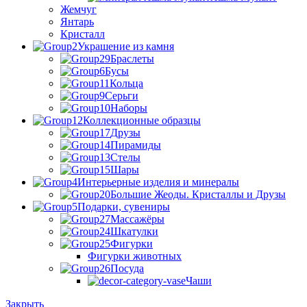
Жемчуг
Янтарь
Кристалл
Украшение из камня
Браслеты
Бусы
Кольца
Серьги
Наборы
Коллекционные образцы
Друзы
Пирамиды
Стелы
Шары
Интерьерные изделия и минералы
Большие Жеоды. Кристаллы и Друзы
Подарки, сувениры
Массажёры
Шкатулки
Фигурки
Фигурки животных
Посуда
Чаши
Закрыть