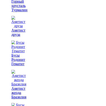
Горный
хрусталь
Турмалин
Аметист
друза
Бусы
Родонит
Гематит
Аметист
жеода
Бразилия