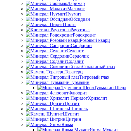
Ларимар
Малахит
Нуумит
Обсидиан
Пирит
Раухтопаз
Родохрозит
Розовый кварц
Сапфирин
Селенит
Сердолик
Содалит
Соколиный глаз
Терагерц
Тигровый глаз
Турмалин
Турмалин Шерл
Флюорит
Хризолит
Цоизит
Шпинель
Шунгит
Цитрин
Яшма
Яшма Мукаит