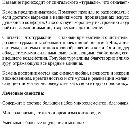
Название происходит от сингальского «турмали», что означае
Камень предпринимателей. Помогает правильно распределять ф
если достаток выражен в недвижимости, произведениях искусс
душевного комфорта. Способствует хорошему настроению люде
найти взаимопонимание, творческое вдохновение.
Считается, что турмалин — сильный врачеватель и очиститель
розовые турмалины обладают проективной энергией Янь, а зе
системы, системы органов кровообращения и кожи. Они подде
обладает самыми сильными омолаживающими свойствами, его п
внешнего воздействия. Голубые турмалины благотворно влия
ауру, отражающую все вредные влияния.
Камень воспринимается как символ любви, нежности и искренно
вдохновением, креативностью и стимулом к реализации желаний
самоцвет помогает человеку отыскать свою вторую половинку.
Лечебные свойства:
Содержит в составе большой набор микроэлементов, благодаря
Минерал насыщает клетки организма кислородом
Уменьшает болевые ощущения в мышцах