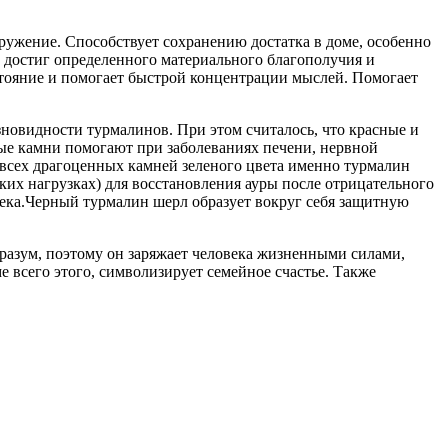
ружение. Способствует сохранению достатка в доме, особенно
е достиг определенного материального благополучия и
тояние и помогает быстрой концентрации мыслей. Помогает
новидности турмалинов. При этом считалось, что красные и
ые камни помогают при заболеваниях печени, нервной
всех драгоценных камней зеленого цвета именно турмалин
их нагрузках) для восстановления ауры после отрицательного
ка.Черный турмалин шерл образует вокруг себя защитную
 разум, поэтому он заряжает человека жизненными силами,
 всего этого, символизирует семейное счастье. Также