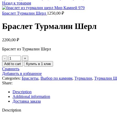
Назад к товарам
Браслет Турмалин Шерл
1250,00
₽
Браслет Турмалин Шерл
2200,00
₽
Браслет из Турмалин Шерл
Браслет
Турмалин
Add to cart
Купить в 1 клик
Шерл
Сравнить
quantity
Добавить в избранное
Categories:
Браслеты
,
Выбор по камням
,
Турмалин
,
Турмалин Ш
Share:
Description
Additional information
Доставка заказа
Description