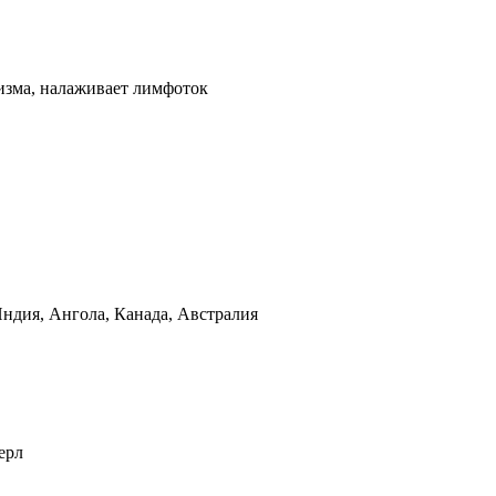
изма, налаживает лимфоток
Индия, Ангола, Канада, Австралия
ерл