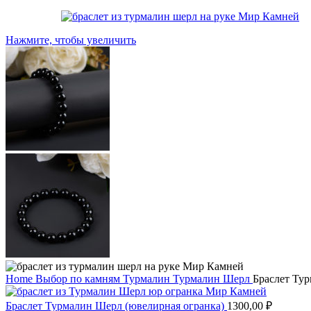
Нажмите, чтобы увеличить
Home
Выбор по камням
Турмалин
Турмалин Шерл
Браслет Ту
Браслет Турмалин Шерл (ювелирная огранка)
1300,00
₽