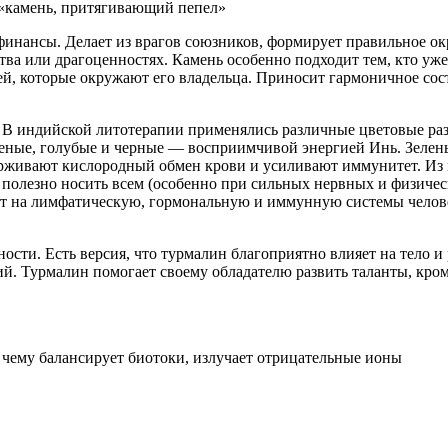
т «камень, притягивающий пепел»
инансы. Делает из врагов союзников, формирует правильное ок
тва или драгоценностях. Камень особенно подходит тем, кто уж
й, которые окружают его владельца. Приносит гармоничное сос
. В индийской литотерапии применялись различные цветовые раз
леные, голубые и черные — восприимчивой энергией Инь. Зелен
рживают кислородный обмен крови и усиливают иммунитет. Из 
олезно носить всем (особенно при сильных нервных и физическ
ют на лимфатическую, гормональную и иммунную системы челове
сти. Есть версия, что турмалин благоприятно влияет на тело и
. Турмалин помогает своему обладателю развить таланты, кроме
 чему балансирует биотоки, излучает отрицательные ионы