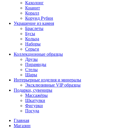
Кахолонг
Кианит
Коралл
Корунд Рубин
Украшение из камня
Браслеты
Бусы
Кольца
Наборы
Серьги
Коллекционные образцы
Друзы
Пирамиды
Стелы
Шары
Интерьерные изделия и минералы
Эксклюзивные VIP образцы
Подарки, сувениры
Массажёры
Шкатулки
Фигурки
Посуда
Главная
Магазин