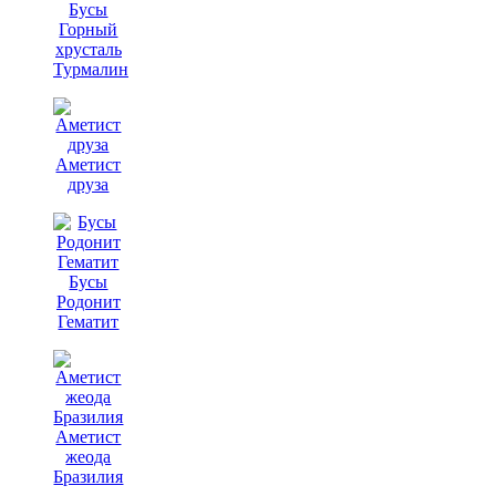
Бусы
Горный
хрусталь
Турмалин
Аметист
друза
Бусы
Родонит
Гематит
Аметист
жеода
Бразилия