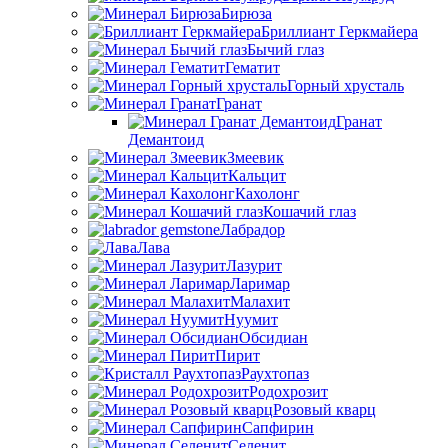
Бирюза
Бриллиант Геркмайера
Бычий глаз
Гематит
Горный хрусталь
Гранат
Гранат
Демантоид
Змеевик
Кальцит
Кахолонг
Кошачий глаз
Лабрадор
Лава
Лазурит
Ларимар
Малахит
Нуумит
Обсидиан
Пирит
Раухтопаз
Родохрозит
Розовый кварц
Сапфирин
Селенит