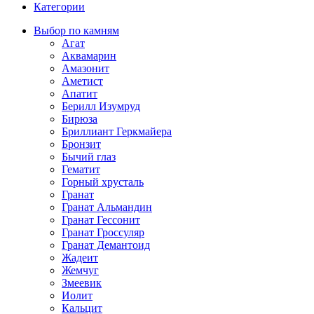
Категории
Выбор по камням
Агат
Аквамарин
Амазонит
Аметист
Апатит
Берилл Изумруд
Бирюза
Бриллиант Геркмайера
Бронзит
Бычий глаз
Гематит
Горный хрусталь
Гранат
Гранат Альмандин
Гранат Гессонит
Гранат Гроссуляр
Гранат Демантоид
Жадеит
Жемчуг
Змеевик
Иолит
Кальцит