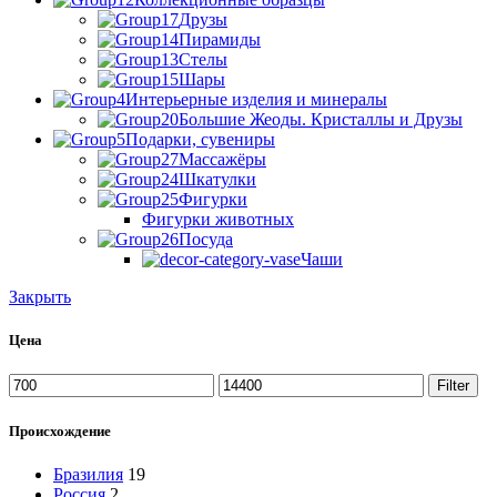
Друзы
Пирамиды
Стелы
Шары
Интерьерные изделия и минералы
Большие Жеоды. Кристаллы и Друзы
Подарки, сувениры
Массажёры
Шкатулки
Фигурки
Фигурки животных
Посуда
Чаши
Закрыть
Цена
Min
Max
Filter
price
price
Происхождение
Бразилия
19
Россия
2