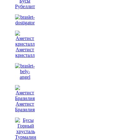
Бусы
Рубеллит
Аметист
кристалл
Аметист
Бразилия