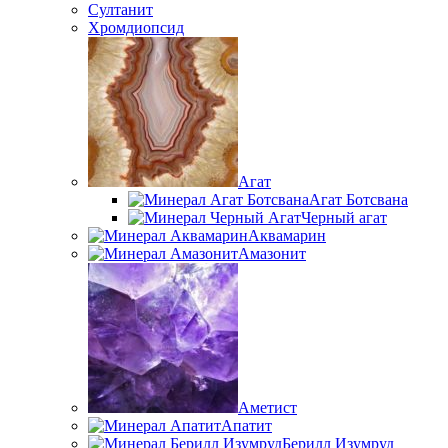
Султанит
Хромдиопсид
Агат
Агат Ботсвана
Черный агат
Аквамарин
Амазонит
Аметист
Апатит
Берилл Изумруд