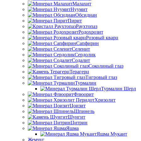
Малахит
Нуумит
Обсидиан
Пирит
Раухтопаз
Родохрозит
Розовый кварц
Сапфирин
Селенит
Сердолик
Содалит
Соколиный глаз
Терагерц
Тигровый глаз
Турмалин
Турмалин Шерл
Флюорит
Хризолит
Цоизит
Шпинель
Шунгит
Цитрин
Яшма
Яшма Мукаит
Жемчуг