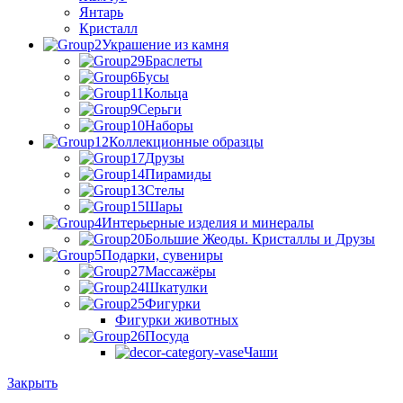
Янтарь
Кристалл
Украшение из камня
Браслеты
Бусы
Кольца
Серьги
Наборы
Коллекционные образцы
Друзы
Пирамиды
Стелы
Шары
Интерьерные изделия и минералы
Большие Жеоды. Кристаллы и Друзы
Подарки, сувениры
Массажёры
Шкатулки
Фигурки
Фигурки животных
Посуда
Чаши
Закрыть