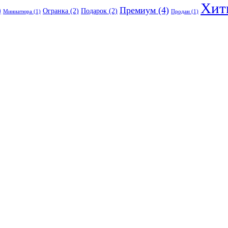
Хит
Премиум
(4)
)
Огранка
(2)
Подарок
(2)
Миниатюра
(1)
Продан
(1)