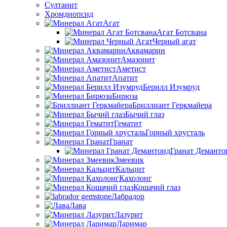
Султанит
Хромдиопсид
Агат
Агат Ботсвана
Черный агат
Аквамарин
Амазонит
Аметист
Апатит
Берилл Изумруд
Бирюза
Бриллиант Геркмайера
Бычий глаз
Гематит
Горный хрусталь
Гранат
Гранат Деманто
Змеевик
Кальцит
Кахолонг
Кошачий глаз
Лабрадор
Лава
Лазурит
Ларимар