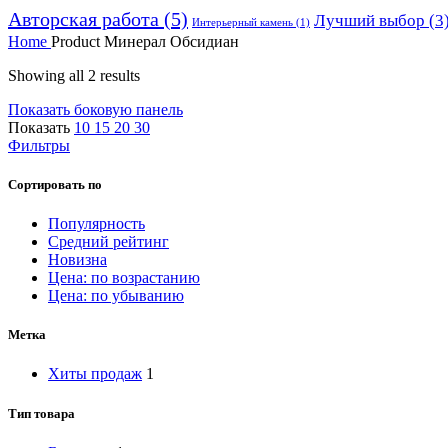
Авторская работа
(5)
Лучший выбор
(3
Интерьерный камень
(1)
Home
Product Минерал
Обсидиан
Showing all 2 results
Показать боковую панель
Показать
10
15
20
30
Фильтры
Сортировать по
Популярность
Средний рейтинг
Новизна
Цена: по возрастанию
Цена: по убыванию
Метка
Хиты продаж
1
Тип товара