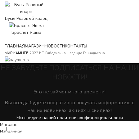
Бусы Розовый кварц
Браслет Яшма
ГЛАВНАЯ
МАГАЗИН
НОВОСТИ
КОНТАКТЫ
МИР КАМНЕЙ
2022 ИП Гибадулина Надежда Геннадьевна
НЕ ЗАБУДЬТЕ ПОДПИСАТЬСЯ НА НАШИ
НОВОСТИ!
Это не займет много времени!
Вы всегда будете оперативно получать информацию о
наших новинках, акциях и скидках!
Мы следуем
нашей политике конфиденциальности
Магазин
Избранное
0
элемент
Заказ