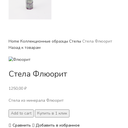
Home
Коллекционные образцы
Стелы
Стела Флюорит
Назад к товарам
Стела Флюорит
1250,00
₽
Стела из минерала Флюорит
Стела
Add to cart
Купить в 1 клик
Флюорит
quantity
Сравнить
Добавить в избранное