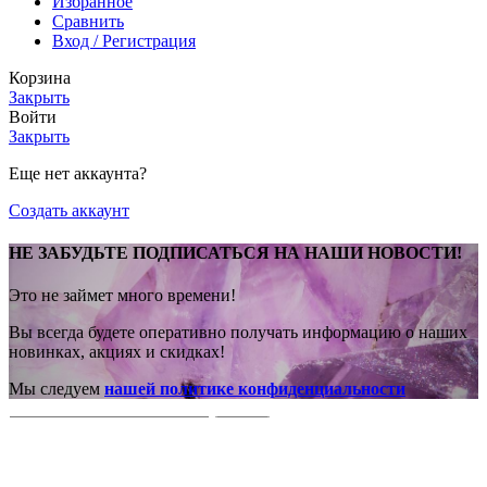
Избранное
Сравнить
Вход / Регистрация
Корзина
Закрыть
Войти
Закрыть
Еще нет аккаунта?
Создать аккаунт
НЕ ЗАБУДЬТЕ ПОДПИСАТЬСЯ НА НАШИ НОВОСТИ!
Это не займет много времени!
Вы всегда будете оперативно получать информацию о наших
новинках, акциях и скидках!
Мы следуем
нашей политике конфиденциальности
Поиск
Начните вводить текст, чтобы увидеть товары, которые вы
ищете.