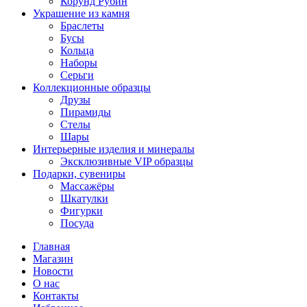
Корунд Рубин
Украшение из камня
Браслеты
Бусы
Кольца
Наборы
Серьги
Коллекционные образцы
Друзы
Пирамиды
Стелы
Шары
Интерьерные изделия и минералы
Эксклюзивные VIP образцы
Подарки, сувениры
Массажёры
Шкатулки
Фигурки
Посуда
Главная
Магазин
Новости
O нас
Контакты