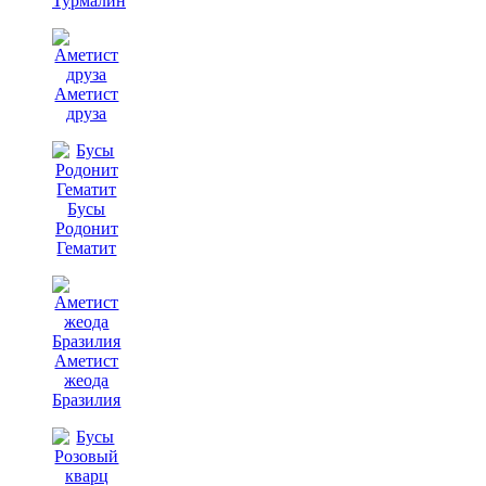
Турмалин
Аметист
друза
Бусы
Родонит
Гематит
Аметист
жеода
Бразилия