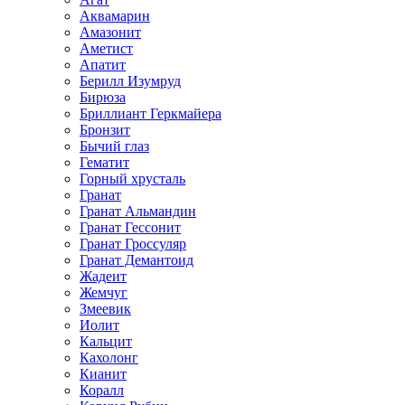
Аквамарин
Амазонит
Аметист
Апатит
Берилл Изумруд
Бирюза
Бриллиант Геркмайера
Бронзит
Бычий глаз
Гематит
Горный хрусталь
Гранат
Гранат Альмандин
Гранат Гессонит
Гранат Гроссуляр
Гранат Демантоид
Жадеит
Жемчуг
Змеевик
Иолит
Кальцит
Кахолонг
Кианит
Коралл