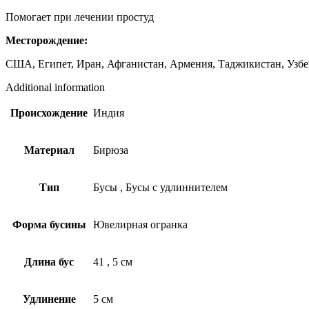
Помогает при лечении простуд
Месторождение:
США, Египет, Иран, Афганистан, Армения, Таджикистан, Узбек
Additional information
Происхождение
Индия
Материал
Бирюза
Тип
Бусы
,
Бусы с удлиннителем
Форма бусины
Ювелирная огранка
Длина бус
41
,
5 см
Удлинение
5 см