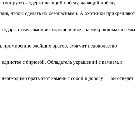
Название «бирюза» является заимствованием от персидских названий этого камня: «فیروزه‎» («фирузэ») – камень счастья; «پیروز‎» («пируз») – одерживающий победу, дарящий победу.
твия, чтобы сделать их безопасными. А охотники прикрепляют
агодаря этому самоцвет хорошо влияет на микроклимат в семье
ать примирению злейших врагов, смягчит недовольство
и единстве с бирюзой. Обладатель украшений с камнем, в
 необходимо брать этот камень с собой в дорогу — он отведет