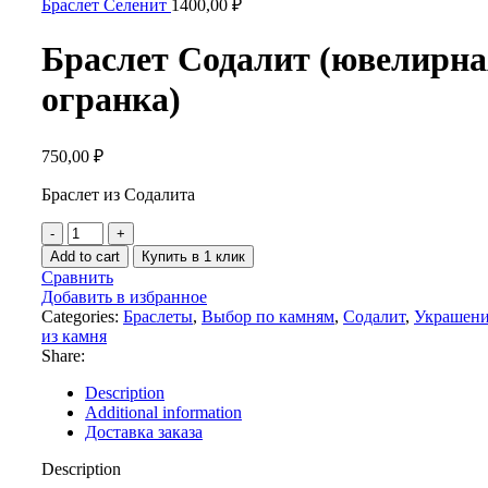
Браслет Селенит
1400,00
₽
Браслет Содалит (ювелирна
огранка)
750,00
₽
Браслет из Содалита
Браслет
Содалит
Add to cart
Купить в 1 клик
(ювелирная
Сравнить
огранка)
Добавить в избранное
quantity
Categories:
Браслеты
,
Выбор по камням
,
Содалит
,
Украшен
из камня
Share:
Description
Additional information
Доставка заказа
Description