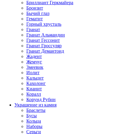
Бриллиант Геркмайера
Бронзит
Бычий глаз
Гематит
Горный хрусталь
Гранат
Гранат Альмандин
Гранат Гессонит
Гранат Гроссуляр
Гранат Демантоид
Жадеит
Жемчуг
Змеевик
Иолит
Кальцит
Кахолонг
Кианит
Коралл
Корунд Рубин
Украшение из камня
Браслеты
Бусы
Кольца
Наборы
Серьги