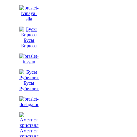
Бусы
Бирюза
Бусы
Рубеллит
Аметист
кристалл