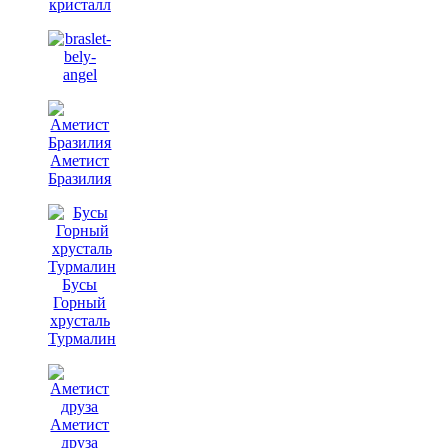
кристалл
Аметист
Бразилия
Бусы
Горный
хрусталь
Турмалин
Аметист
друза