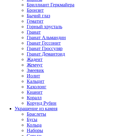
Бриллиант Геркмайера
Бронзит
Бычий глаз
Гематит
Горный хрусталь
Гранат
Гранат Альмандин
Гранат Гессонит
Гранат Гроссуляр
Гранат Демантоид
Жадеит
Жемчуг
Змеевик
Иолит
Кальцит
Кахолонг
Кианит
Коралл
Корунд Рубин
Украшение из камня
Браслеты
Бусы
Кольца
Наборы
Серьги